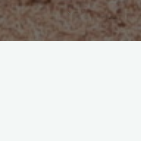
Wir freuen uns über Anregungen und Ideen und
beantworten gerne Ihre Fragen:
info(at)kidsofmaseno.de
presse(at)kidsofmaseno.de
finanzen(at)kidsofmaseno.de
Nele Gabriel
Im Jahre 2009 habe ich während
meines Studiums