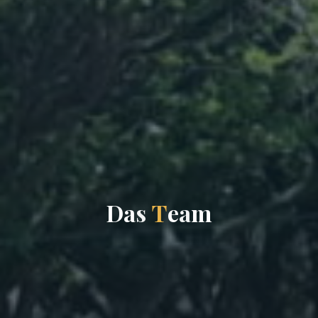
D
a
s
T
e
a
m